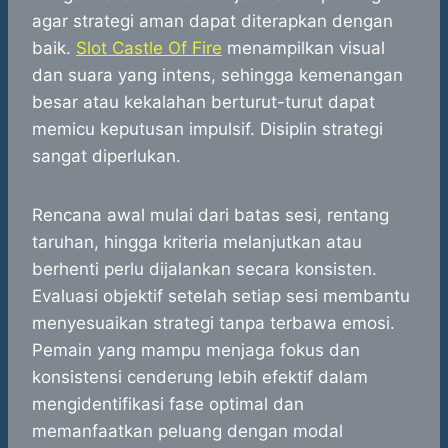
agar strategi aman dapat diterapkan dengan
baik.
Slot Castle Of Fire
menampilkan visual
dan suara yang intens, sehingga kemenangan
besar atau kekalahan berturut-turut dapat
memicu keputusan impulsif. Disiplin strategi
sangat diperlukan.
Rencana awal mulai dari batas sesi, rentang
taruhan, hingga kriteria melanjutkan atau
berhenti perlu dijalankan secara konsisten.
Evaluasi objektif setelah setiap sesi membantu
menyesuaikan strategi tanpa terbawa emosi.
Pemain yang mampu menjaga fokus dan
konsistensi cenderung lebih efektif dalam
mengidentifikasi fase optimal dan
memanfaatkan peluang dengan modal