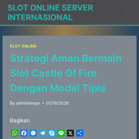
Skip
SLOT ONLINE SERVER
to
INTERNASIONAL
content
SLOT ONLINE
Strategi Aman Bermain
Slot Castle Of Fire
Dengan Modal Tipis
By
adminkeeps
01/16/2026
Bagikan
W
F
M
T
S
L
X
S