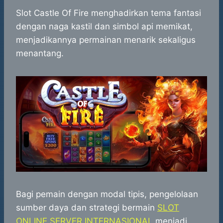
h
a
e
e
k
i
h
a
c
s
l
y
n
a
Slot Castle Of Fire menghadirkan tema fantasi
t
e
s
e
p
e
r
dengan naga kastil dan simbol api memikat,
s
b
e
g
e
e
menjadikannya permainan menarik sekaligus
A
o
n
r
menantang.
p
o
g
a
p
k
e
m
r
Bagi pemain dengan modal tipis, pengelolaan
sumber daya dan strategi bermain
SLOT
ONLINE SERVER INTERNASIONAL
menjadi