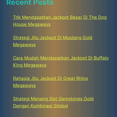
Recent Posts
Trik Mendapatkan Jackpot Besar Di The Dog
House Megaways
Strategi Jitu Jackpot Di Mustang Gold
Megaways
Cara Mudah Mendapatkan Jackpot Di Buffalo
King Megaways
Rahasia Jitu Jackpot Di Great Rhino
Megaways
Strategi Menang Slot Gemstones Gold
Dengan Kombinasi Simbol