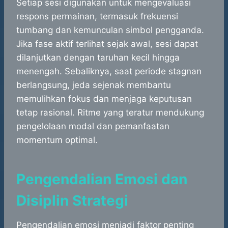
Setiap sesi digunakan untuk mengevaluasi
respons permainan, termasuk frekuensi
tumbang dan kemunculan simbol pengganda.
Jika fase aktif terlihat sejak awal, sesi dapat
dilanjutkan dengan taruhan kecil hingga
menengah. Sebaliknya, saat periode stagnan
berlangsung, jeda sejenak membantu
memulihkan fokus dan menjaga keputusan
tetap rasional. Ritme yang teratur mendukung
pengelolaan modal dan pemanfaatan
momentum optimal.
Pengendalian Emosi dan
Disiplin Strategi
Pengendalian emosi menjadi faktor penting