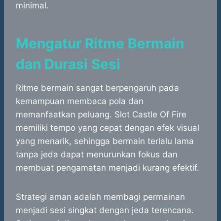
minimal.
Mengatur Ritme Bermain
dan Durasi Sesi
Ritme bermain sangat berpengaruh pada
kemampuan membaca pola dan
memanfaatkan peluang. Slot Castle Of Fire
memiliki tempo yang cepat dengan efek visual
yang menarik, sehingga bermain terlalu lama
tanpa jeda dapat menurunkan fokus dan
membuat pengamatan menjadi kurang efektif.
Strategi aman adalah membagi permainan
menjadi sesi singkat dengan jeda terencana.