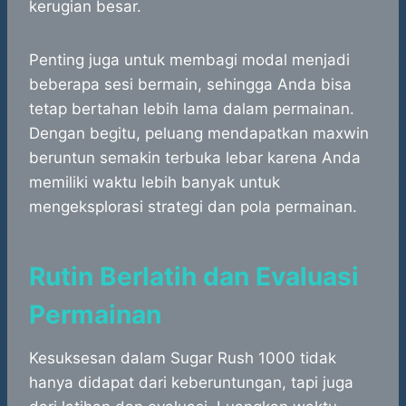
kerugian besar.
Penting juga untuk membagi modal menjadi
beberapa sesi bermain, sehingga Anda bisa
tetap bertahan lebih lama dalam permainan.
Dengan begitu, peluang mendapatkan maxwin
beruntun semakin terbuka lebar karena Anda
memiliki waktu lebih banyak untuk
mengeksplorasi strategi dan pola permainan.
Rutin Berlatih dan Evaluasi
Permainan
Kesuksesan dalam Sugar Rush 1000 tidak
hanya didapat dari keberuntungan, tapi juga