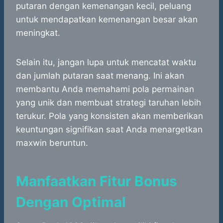
putaran dengan kemenangan kecil, peluang
untuk mendapatkan kemenangan besar akan
meningkat.
Selain itu, jangan lupa untuk mencatat waktu
dan jumlah putaran saat menang. Ini akan
membantu Anda memahami pola permainan
yang unik dan membuat strategi taruhan lebih
terukur. Pola yang konsisten akan memberikan
keuntungan signifikan saat Anda menargetkan
maxwin beruntun.
Manfaatkan Fitur Bonus
Dengan Optimal