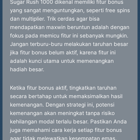
Sugar Rush 1000 dikenal memiliki fitur bonus
yang sangat menguntungkan, seperti free spins
dan multiplier. Trik cerdas agar bisa
mendapatkan maxwin beruntun adalah dengan
fokus pada memicu fitur ini sebanyak mungkin.
Jangan terburu-buru melakukan taruhan besar
jika fitur bonus belum aktif, karena fitur ini
adalah kunci utama untuk memenangkan
hadiah besar.
Ketika fitur bonus aktif, tingkatkan taruhan
secara bertahap untuk memaksimalkan hasil
kemenangan. Dengan strategi ini, potensi
kemenangan akan meningkat tanpa risiko
kehilangan modal terlalu besar. Pastikan Anda
juga memahami cara kerja setiap fitur bonus
agar tidak melewatkan kesempatan emas.