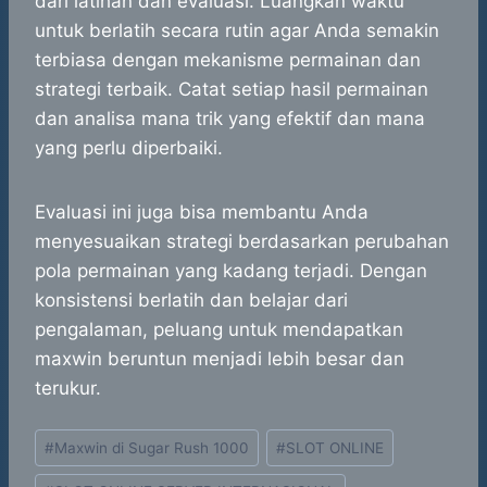
dari latihan dan evaluasi. Luangkan waktu
untuk berlatih secara rutin agar Anda semakin
terbiasa dengan mekanisme permainan dan
strategi terbaik. Catat setiap hasil permainan
dan analisa mana trik yang efektif dan mana
yang perlu diperbaiki.
Evaluasi ini juga bisa membantu Anda
menyesuaikan strategi berdasarkan perubahan
pola permainan yang kadang terjadi. Dengan
konsistensi berlatih dan belajar dari
pengalaman, peluang untuk mendapatkan
maxwin beruntun menjadi lebih besar dan
terukur.
Post
#
Maxwin di Sugar Rush 1000
#
SLOT ONLINE
Tags: