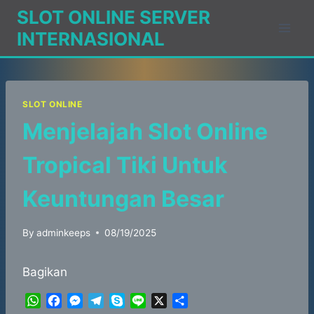
Skip
SLOT ONLINE SERVER
to
INTERNASIONAL
content
SLOT ONLINE
Menjelajah Slot Online
Tropical Tiki Untuk
Keuntungan Besar
By
adminkeeps
08/19/2025
Bagikan
W
F
M
T
S
L
X
S