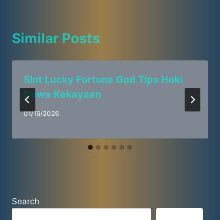
Similar Posts
Slot Lucky Fortune God Tips Hoki
Dewa Kekayaan
01/16/2026
Search
Search