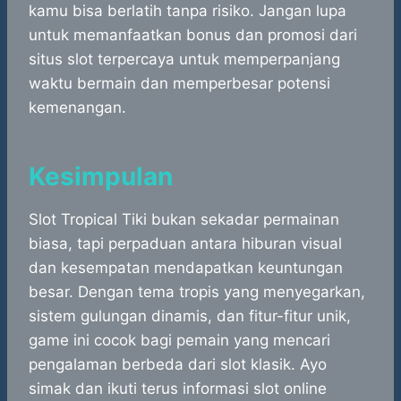
kamu bisa berlatih tanpa risiko. Jangan lupa
untuk memanfaatkan bonus dan promosi dari
situs slot terpercaya untuk memperpanjang
waktu bermain dan memperbesar potensi
kemenangan.
Kesimpulan
Slot Tropical Tiki bukan sekadar permainan
biasa, tapi perpaduan antara hiburan visual
dan kesempatan mendapatkan keuntungan
besar. Dengan tema tropis yang menyegarkan,
sistem gulungan dinamis, dan fitur-fitur unik,
game ini cocok bagi pemain yang mencari
pengalaman berbeda dari slot klasik. Ayo
simak dan ikuti terus informasi slot online