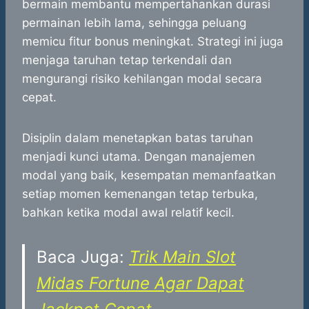
bermain membantu mempertahankan durasi
permainan lebih lama, sehingga peluang
memicu fitur bonus meningkat. Strategi ini juga
menjaga taruhan tetap terkendali dan
mengurangi risiko kehilangan modal secara
cepat.
Disiplin dalam menetapkan batas taruhan
menjadi kunci utama. Dengan manajemen
modal yang baik, kesempatan memanfaatkan
setiap momen kemenangan tetap terbuka,
bahkan ketika modal awal relatif kecil.
Baca Juga:
Trik Main Slot
Midas Fortune Agar Dapat