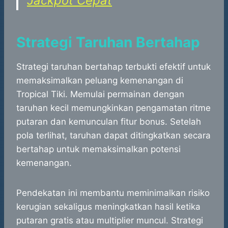
Jackpot Cepat
Strategi Taruhan Bertahap
Strategi taruhan bertahap terbukti efektif untuk
memaksimalkan peluang kemenangan di
Tropical Tiki. Memulai permainan dengan
taruhan kecil memungkinkan pengamatan ritme
putaran dan kemunculan fitur bonus. Setelah
pola terlihat, taruhan dapat ditingkatkan secara
bertahap untuk memaksimalkan potensi
kemenangan.
Pendekatan ini membantu meminimalkan risiko
kerugian sekaligus meningkatkan hasil ketika
putaran gratis atau multiplier muncul. Strategi