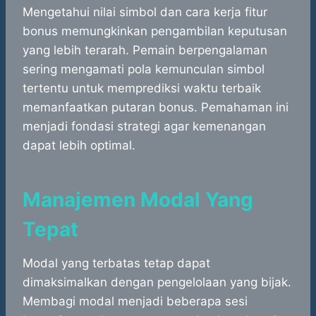
Mengetahui nilai simbol dan cara kerja fitur
bonus memungkinkan pengambilan keputusan
yang lebih terarah. Pemain berpengalaman
sering mengamati pola kemunculan simbol
tertentu untuk memprediksi waktu terbaik
memanfaatkan putaran bonus. Pemahaman ini
menjadi fondasi strategi agar kemenangan
dapat lebih optimal.
Manajemen Modal Yang
Tepat
Modal yang terbatas tetap dapat
dimaksimalkan dengan pengelolaan yang bijak.
Membagi modal menjadi beberapa sesi