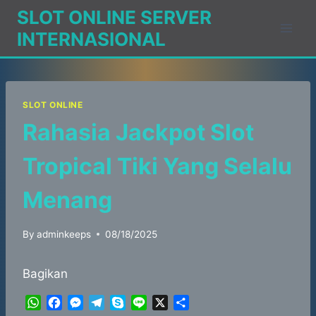
Skip
SLOT ONLINE SERVER
to
INTERNASIONAL
content
SLOT ONLINE
Rahasia Jackpot Slot
Tropical Tiki Yang Selalu
Menang
By
adminkeeps
08/18/2025
Bagikan
W
F
M
T
S
L
X
S