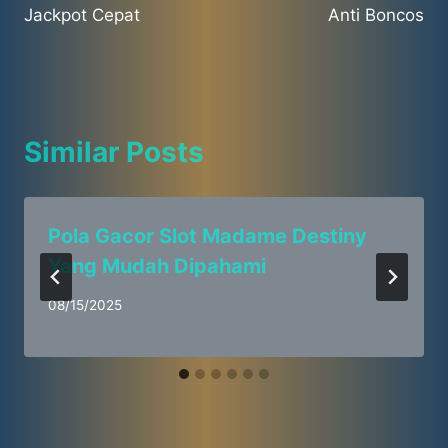
Jackpot Cepat
Anti Boncos
Similar Posts
Pola Gacor Slot Madame Destiny
Yang Mudah Dipahami
08/15/2025