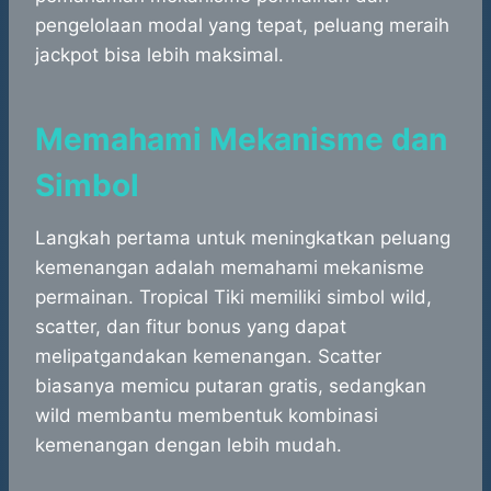
pengelolaan modal yang tepat, peluang meraih
jackpot bisa lebih maksimal.
Memahami Mekanisme dan
Simbol
Langkah pertama untuk meningkatkan peluang
kemenangan adalah memahami mekanisme
permainan. Tropical Tiki memiliki simbol wild,
scatter, dan fitur bonus yang dapat
melipatgandakan kemenangan. Scatter
biasanya memicu putaran gratis, sedangkan
wild membantu membentuk kombinasi
kemenangan dengan lebih mudah.