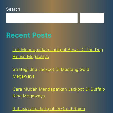
Search
Search
Recent Posts
Trik Mendapatkan Jackpot Besar Di The Dog
House Megaways
Strategi Jitu Jackpot Di Mustang Gold
Megaways
Cara Mudah Mendapatkan Jackpot Di Buffalo
King Megaways
Rahasia Jitu Jackpot Di Great Rhino