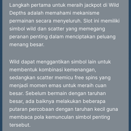
Langkah pertama untuk meraih jackpot di Wild
Depths adalah memahami mekanisme
permainan secara menyeluruh. Slot ini memiliki
simbol wild dan scatter yang memegang
peranan penting dalam menciptakan peluang
menang besar.
Wild dapat menggantikan simbol lain untuk
membentuk kombinasi kemenangan,
sedangkan scatter memicu free spins yang
menjadi momen emas untuk meraih cuan
besar. Sebelum bermain dengan taruhan
besar, ada baiknya melakukan beberapa
putaran percobaan dengan taruhan kecil guna
membaca pola kemunculan simbol penting
tersebut.