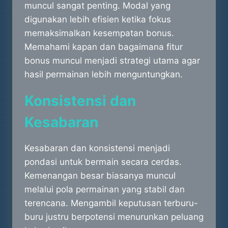
muncul sangat penting. Modal yang
digunakan lebih efisien ketika fokus
memaksimalkan kesempatan bonus.
Memahami kapan dan bagaimana fitur
bonus muncul menjadi strategi utama agar
hasil permainan lebih menguntungkan.
Konsistensi dan
Kesabaran
Kesabaran dan konsistensi menjadi
pondasi untuk bermain secara cerdas.
Kemenangan besar biasanya muncul
melalui pola permainan yang stabil dan
terencana. Mengambil keputusan terburu-
buru justru berpotensi menurunkan peluang