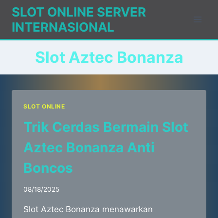
Skip
SLOT ONLINE SERVER
to
INTERNASIONAL
content
Slot Aztec Bonanza
SLOT ONLINE
Trik Cerdas Bermain Slot
Aztec Bonanza Anti
Boncos
08/18/2025
Slot Aztec Bonanza menawarkan