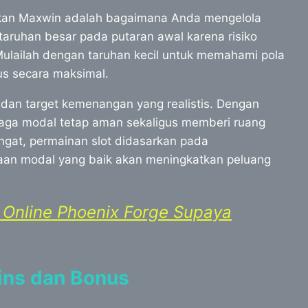
kan Maxwin adalah bagaimana Anda mengelola
aruhan besar pada putaran awal karena risiko
 Mulailah dengan taruhan kecil untuk memahami pola
us secara maksimal.
n dan target kemenangan yang realistis. Dengan
njaga modal tetap aman sekaligus memberi ruang
ngat, permainan slot didasarkan pada
laan modal yang baik akan meningkatkan peluang
 Online Phoenix Forge Supaya
ins dan Bonus