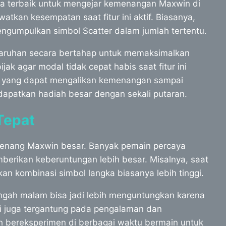
ara terbaik untuk mengejar kemenangan Maxwin di
atkan kesempatan saat fitur ini aktif. Biasanya,
engumpulkan simbol Scatter dalam jumlah tertentu.
n taruhan secara bertahap untuk memaksimalkan
k agar modal tidak cepat habis saat fitur ini
ier yang dapat mengalikan kemenangan sampai
apatkan hadiah besar dengan sekali putaran.
Tepat
enang Maxwin besar. Banyak pemain percaya
berikan keberuntungan lebih besar. Misalnya, saat
kan kombinasi simbol langka biasanya lebih tinggi.
tengah malam bisa jadi lebih menguntungkan karena
ini juga tergantung pada pengalaman dan
 bereksperimen di berbagai waktu bermain untuk