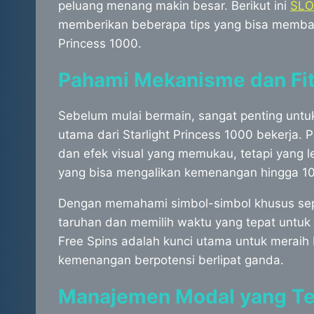
peluang menang makin besar. Berikut ini
SLO
memberikan beberapa tips yang bisa memban
Princess 1000.
Pahami Mekanisme dan Fi
Sebelum mulai bermain, sangat penting unt
utama dari Starlight Princess 1000 bekerja. 
dan efek visual yang memukau, tetapi yang le
yang bisa mengalikan kemenangan hingga 1
Dengan memahami simbol-simbol khusus seper
taruhan dan memilih waktu yang tepat untu
Free Spins adalah kunci utama untuk meraih M
kemenangan berpotensi berlipat ganda.
Manajemen Modal yang Te