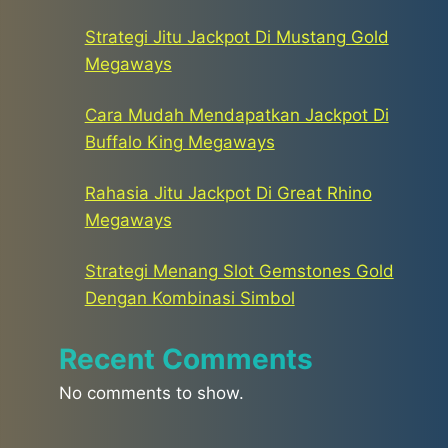
Strategi Jitu Jackpot Di Mustang Gold
Megaways
Cara Mudah Mendapatkan Jackpot Di
Buffalo King Megaways
Rahasia Jitu Jackpot Di Great Rhino
Megaways
Strategi Menang Slot Gemstones Gold
Dengan Kombinasi Simbol
Recent Comments
No comments to show.