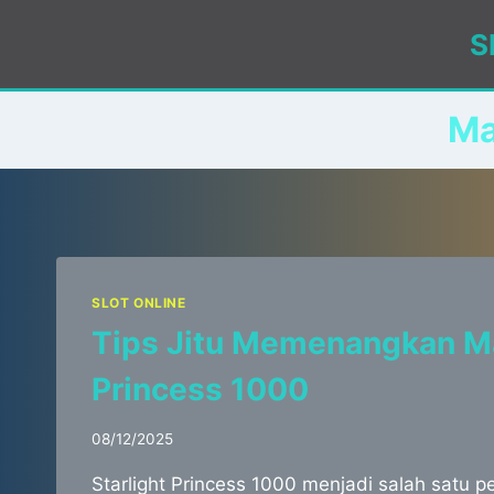
Skip
S
to
content
Ma
SLOT ONLINE
Tips Jitu Memenangkan Ma
Princess 1000
08/12/2025
Starlight Princess 1000 menjadi salah satu p