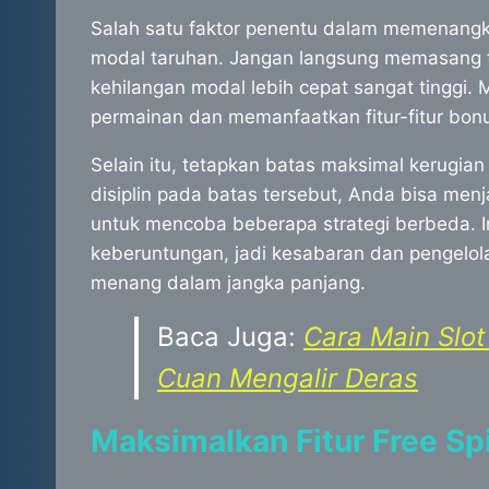
Salah satu faktor penentu dalam memenang
modal taruhan. Jangan langsung memasang t
kehilangan modal lebih cepat sangat tinggi.
permainan dan memanfaatkan fitur-fitur bon
Selain itu, tetapkan batas maksimal kerugia
disiplin pada batas tersebut, Anda bisa me
untuk mencoba beberapa strategi berbeda. I
keberuntungan, jadi kesabaran dan pengelo
menang dalam jangka panjang.
Baca Juga:
Cara Main Slot
Cuan Mengalir Deras
Maksimalkan Fitur Free Sp