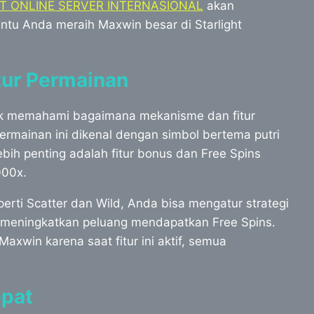
T ONLINE SERVER INTERNASIONAL
akan
tu Anda meraih Maxwin besar di Starlight
tur Permainan
uk memahami bagaimana mekanisme dan fitur
Permainan ini dikenal dengan simbol bertema putri
bih penting adalah fitur bonus dan Free Spins
000x.
ti Scatter dan Wild, Anda bisa mengatur strategi
k meningkatkan peluang mendapatkan Free Spins.
axwin karena saat fitur ini aktif, semua
pat