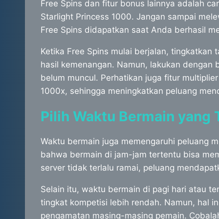
Free Spins dan fitur bonus lainnya adalah c
Starlight Princess 1000. Jangan sampai melew
Free Spins didapatkan saat Anda berhasil m
Ketika Free Spins mulai berjalan, tingkatka
hasil kemenangan. Namun, lakukan dengan bija
belum muncul. Perhatikan juga fitur multipl
1000x, sehingga meningkatkan peluang mend
Pilih Waktu Bermain yang 
Waktu bermain juga memengaruhi peluang m
bahwa bermain di jam-jam tertentu bisa mem
server tidak terlalu ramai, peluang mendapat
Selain itu, waktu bermain di pagi hari atau 
tingkat kompetisi lebih rendah. Namun, hal 
pengamatan masing-masing pemain. Cobalah