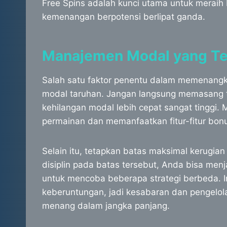
Free Spins adalah kunci utama untuk meraih M
kemenangan berpotensi berlipat ganda.
Manajemen Modal yang Te
Salah satu faktor penentu dalam memenang
modal taruhan. Jangan langsung memasang t
kehilangan modal lebih cepat sangat tinggi.
permainan dan memanfaatkan fitur-fitur bon
Selain itu, tetapkan batas maksimal kerugia
disiplin pada batas tersebut, Anda bisa me
untuk mencoba beberapa strategi berbeda. I
keberuntungan, jadi kesabaran dan pengelo
menang dalam jangka panjang.