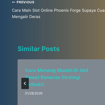
Post
PREVIOUS
Cara Main Slot Online Phoenix Forge Supaya Cua
navigation
Mengalir Deras
Similar Posts
Cara Menang Mudah Di Slot
Sweet Bonanza Strategi
Terbukti
01/28/2026