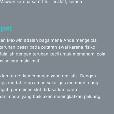
axwin karena saat fitur ini aktif, semua
pat
kan Maxwin adalah bagaimana Anda mengelola
aruhan besar pada putaran awal karena risiko
 Mulailah dengan taruhan kecil untuk memahami pola
us secara maksimal.
n dan target kemenangan yang realistis. Dengan
njaga modal tetap aman sekaligus memberi ruang
ngat, permainan slot didasarkan pada
laan modal yang baik akan meningkatkan peluang