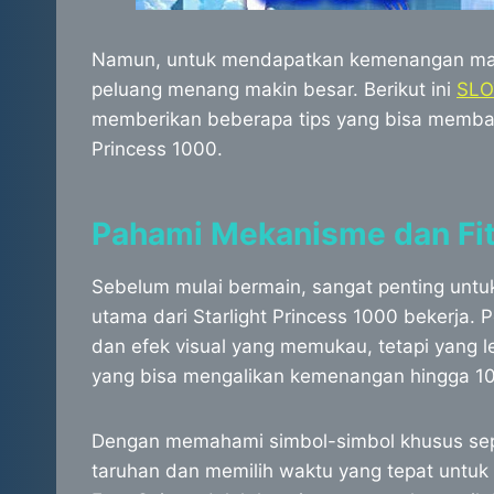
Namun, untuk mendapatkan kemenangan maksim
peluang menang makin besar. Berikut ini
SLO
memberikan beberapa tips yang bisa memban
Princess 1000.
Pahami Mekanisme dan Fi
Sebelum mulai bermain, sangat penting unt
utama dari Starlight Princess 1000 bekerja. 
dan efek visual yang memukau, tetapi yang le
yang bisa mengalikan kemenangan hingga 1
Dengan memahami simbol-simbol khusus seper
taruhan dan memilih waktu yang tepat untu