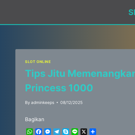
Skip
S
to
content
SLOT ONLINE
Tips Jitu Memenangkan 
Princess 1000
By
adminkeeps
08/12/2025
Bagikan
W
F
M
T
S
L
X
S