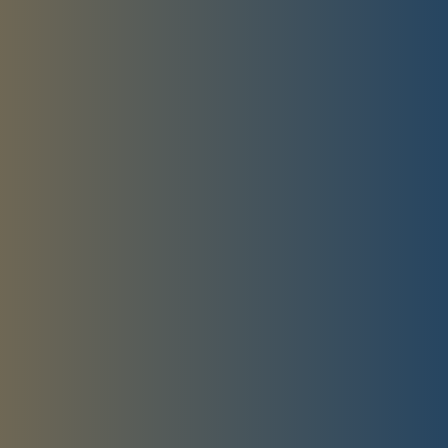
Peluang Hadiah Besar di Slot
Online Might Of Ra Terkemuka
08/19/2025