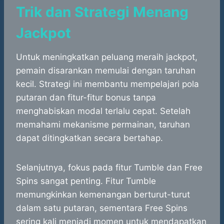
Trik dan Strategi Menang
Jackpot
Untuk meningkatkan peluang meraih jackpot,
pemain disarankan memulai dengan taruhan
kecil. Strategi ini membantu mempelajari pola
putaran dan fitur-fitur bonus tanpa
menghabiskan modal terlalu cepat. Setelah
memahami mekanisme permainan, taruhan
dapat ditingkatkan secara bertahap.
Selanjutnya, fokus pada fitur Tumble dan Free
Spins sangat penting. Fitur Tumble
memungkinkan kemenangan berturut-turut
dalam satu putaran, sementara Free Spins
sering kali menjadi momen untuk mendapatkan