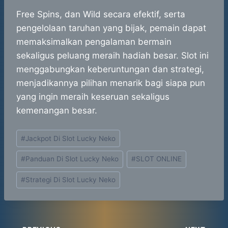
Free Spins, dan Wild secara efektif, serta
pengelolaan taruhan yang bijak, pemain dapat
memaksimalkan pengalaman bermain
sekaligus peluang meraih hadiah besar. Slot ini
menggabungkan keberuntungan dan strategi,
menjadikannya pilihan menarik bagi siapa pun
yang ingin meraih keseruan sekaligus
kemenangan besar.
Post
#
Jackpot Di Slot Lucky Neko
Tags:
#
Panduan Di Slot Lucky Neko
#
SLOT ONLINE
#
Strategi Di Slot Lucky Neko