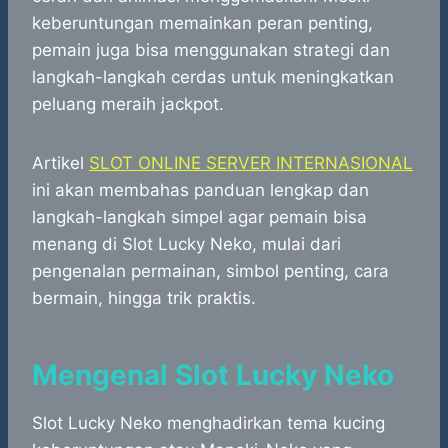
keberuntungan memainkan peran penting,
pemain juga bisa menggunakan strategi dan
langkah-langkah cerdas untuk meningkatkan
peluang meraih jackpot.
Artikel
SLOT ONLINE SERVER INTERNASIONAL
ini akan membahas panduan lengkap dan
langkah-langkah simpel agar pemain bisa
menang di Slot Lucky Neko, mulai dari
pengenalan permainan, simbol penting, cara
bermain, hingga trik praktis.
Mengenal Slot Lucky Neko
Slot Lucky Neko menghadirkan tema kucing