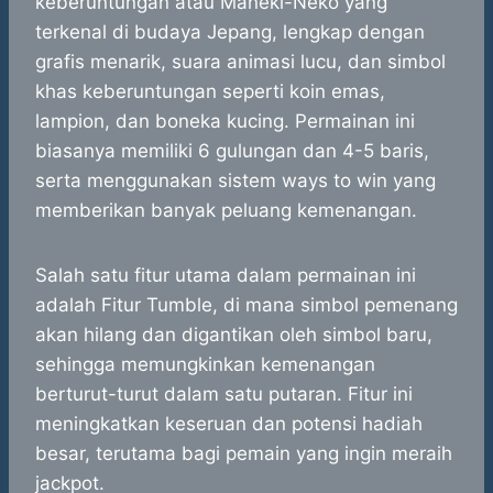
keberuntungan atau Maneki-Neko yang
terkenal di budaya Jepang, lengkap dengan
grafis menarik, suara animasi lucu, dan simbol
khas keberuntungan seperti koin emas,
lampion, dan boneka kucing. Permainan ini
biasanya memiliki 6 gulungan dan 4-5 baris,
serta menggunakan sistem ways to win yang
memberikan banyak peluang kemenangan.
Salah satu fitur utama dalam permainan ini
adalah Fitur Tumble, di mana simbol pemenang
akan hilang dan digantikan oleh simbol baru,
sehingga memungkinkan kemenangan
berturut-turut dalam satu putaran. Fitur ini
meningkatkan keseruan dan potensi hadiah
besar, terutama bagi pemain yang ingin meraih
jackpot.