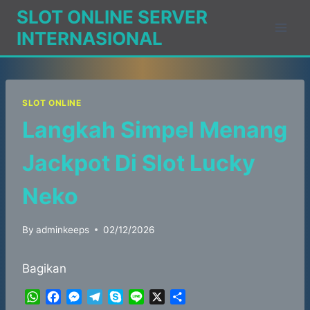
Skip
SLOT ONLINE SERVER
to
INTERNASIONAL
content
SLOT ONLINE
Langkah Simpel Menang
Jackpot Di Slot Lucky
Neko
By
adminkeeps
02/12/2026
Bagikan
W
F
M
T
S
L
X
S