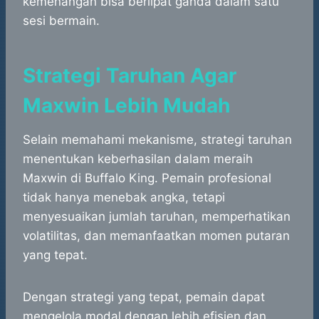
kemenangan bisa berlipat ganda dalam satu
sesi bermain.
Strategi Taruhan Agar
Maxwin Lebih Mudah
Selain memahami mekanisme, strategi taruhan
menentukan keberhasilan dalam meraih
Maxwin di Buffalo King. Pemain profesional
tidak hanya menebak angka, tetapi
menyesuaikan jumlah taruhan, memperhatikan
volatilitas, dan memanfaatkan momen putaran
yang tepat.
Dengan strategi yang tepat, pemain dapat
mengelola modal dengan lebih efisien dan