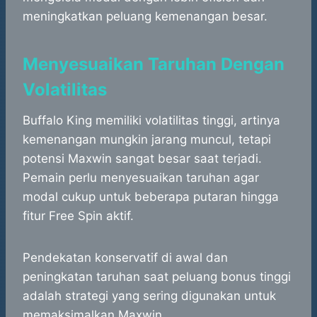
meningkatkan peluang kemenangan besar.
Menyesuaikan Taruhan Dengan
Volatilitas
Buffalo King memiliki volatilitas tinggi, artinya
kemenangan mungkin jarang muncul, tetapi
potensi Maxwin sangat besar saat terjadi.
Pemain perlu menyesuaikan taruhan agar
modal cukup untuk beberapa putaran hingga
fitur Free Spin aktif.
Pendekatan konservatif di awal dan
peningkatan taruhan saat peluang bonus tinggi
adalah strategi yang sering digunakan untuk
memaksimalkan Maxwin.