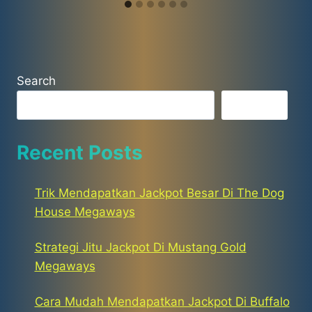
Search
Search
Recent Posts
Trik Mendapatkan Jackpot Besar Di The Dog
House Megaways
Strategi Jitu Jackpot Di Mustang Gold
Megaways
Cara Mudah Mendapatkan Jackpot Di Buffalo