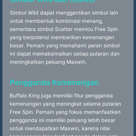
Simbol Wild dapat menggantikan simbol lain
untuk membentuk kombinasi menang,
sementara simbol Scatter memicu Free Spin
yang berpotensi memberikan kemenangan
besar. Pemain yang memahami peran simbol
ini dapat memaksimalkan setiap putaran dan
meningkatkan peluang Maxwin.
Pengganda Kemenangan
Buffalo King juga memiliki fitur pengganda
kemenangan yang meningkat selama putaran
Free Spin. Pemain yang fokus memanfaatkan
pengganda ini memiliki peluang lebih besar
untuk mendapatkan Maxwin, karena nilai