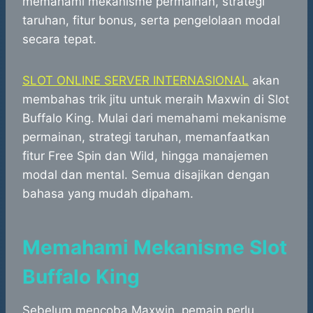
memahami mekanisme permainan, strategi
taruhan, fitur bonus, serta pengelolaan modal
secara tepat.
SLOT ONLINE SERVER INTERNASIONAL
akan
membahas trik jitu untuk meraih Maxwin di Slot
Buffalo King. Mulai dari memahami mekanisme
permainan, strategi taruhan, memanfaatkan
fitur Free Spin dan Wild, hingga manajemen
modal dan mental. Semua disajikan dengan
bahasa yang mudah dipaham.
Memahami Mekanisme Slot
Buffalo King
Sebelum mencoba Maxwin, pemain perlu