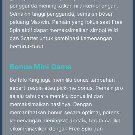
pengganda meningkatkan nilai kemenangan.
Semakin tinggi pengganda, semakin besar
peluang Maxwin. Pemain yang fokus saat Free
Spin aktif dapat memaksimalkan simbol Wild
dan Scatter untuk kombinasi kemenangan
berturut-turut.
Bonus Mini Game
Buffalo King juga memiliki bonus tambahan
seperti respin atau pick-me bonus. Pemain pro
selalu tahu cara memicu bonus ini dan
memaksimalkan hasilnya. Dengan
memanfaatkan bonus secara optimal, potensi
kemenangan meningkat drastis, terutama jika
dikombinasikan dengan Free Spin dan