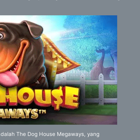
 adalah The Dog House Megaways, yang