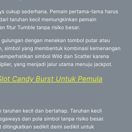
s cukup sederhana. Pemain pertama-tama harus
dari taruhan kecil memungkinkan pemain
an fitur Tumble tanpa risiko besar.
r gulungan dengan menekan tombol putar atau
an, simbol yang membentuk kombinasi kemenangan
emperhatikan simbol Wild dan Scatter karena
lier, yang menjadi jalur utama menuju jackpot.
lot Candy Burst Untuk Pemula
 taruhan kecil dan bertahap. Taruhan kecil
ays dan pola simbol tanpa risiko besar.
itingkatkan sedikit demi sedikit untuk