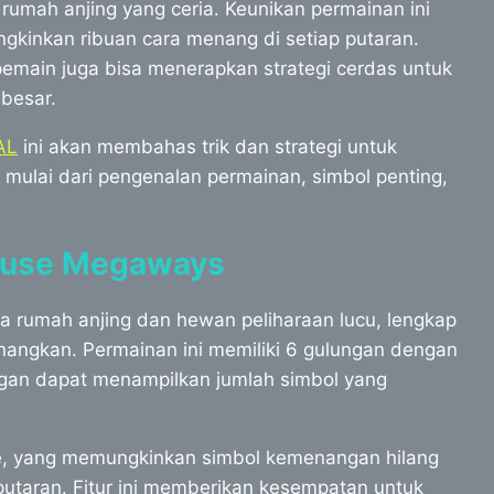
umah anjing yang ceria. Keunikan permainan ini
kinkan ribuan cara menang di setiap putaran.
emain juga bisa menerapkan strategi cerdas untuk
besar.
AL
ini akan membahas trik dan strategi untuk
mulai dari pengenalan permainan, simbol penting,
ouse Megaways
rumah anjing dan hewan peliharaan lucu, lengkap
nangkan. Permainan ini memiliki 6 gulungan dengan
gan dapat menampilkan jumlah simbol yang
ble, yang memungkinkan simbol kemenangan hilang
putaran. Fitur ini memberikan kesempatan untuk