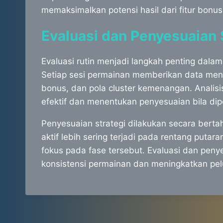
memaksimalkan potensi hasil dari fitur bonu
Evaluasi dan Penyesuaian 
Evaluasi rutin menjadi langkah penting da
Setiap sesi permainan memberikan data menge
bonus, dan pola cluster kemenangan. Analisis
efektif dan menentukan penyesuaian bila dip
Penyesuaian strategi dilakukan secara bertah
aktif lebih sering terjadi pada rentang putar
fokus pada fase tersebut. Evaluasi dan pe
konsistensi permainan dan meningkatkan pel