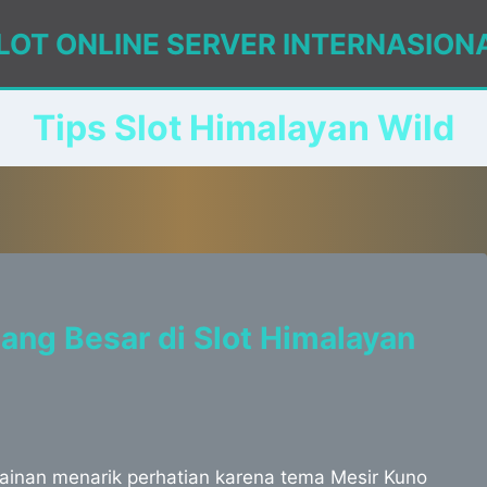
LOT ONLINE SERVER INTERNASION
Tips Slot Himalayan Wild
ang Besar di Slot Himalayan
mainan menarik perhatian karena tema Mesir Kuno