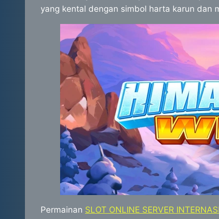
yang kental dengan simbol harta karun dan 
Permainan
SLOT ONLINE SERVER INTERNAS