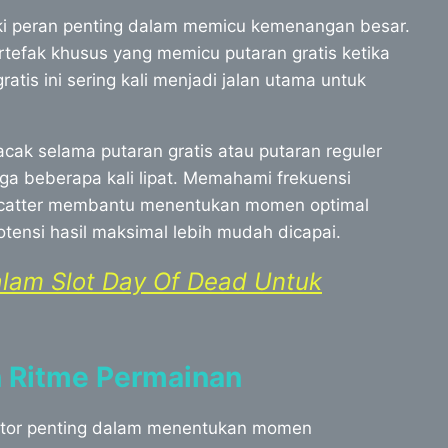
ki peran penting dalam memicu kemenangan besar.
tefak khusus yang memicu putaran gratis ketika
ratis ini sering kali menjadi jalan utama untuk
acak selama putaran gratis atau putaran reguler
ga beberapa kali lipat. Memahami frekuensi
Scatter membantu menentukan momen optimal
tensi hasil maksimal lebih mudah dicapai.
alam Slot Day Of Dead Untuk
 Ritme Permainan
ikator penting dalam menentukan momen