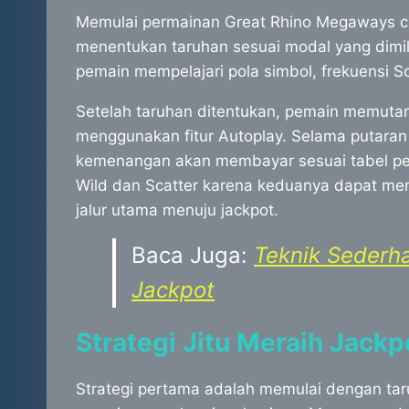
Memulai permainan Great Rhino Megaways c
menentukan taruhan sesuai modal yang dimil
pemain mempelajari pola simbol, frekuensi Sca
Setelah taruhan ditentukan, pemain memuta
menggunakan fitur Autoplay. Selama putara
kemenangan akan membayar sesuai tabel pe
Wild dan Scatter karena keduanya dapat mem
jalur utama menuju jackpot.
Baca Juga:
Teknik Sederh
Jackpot
Strategi Jitu Meraih Jackp
Strategi pertama adalah memulai dengan tar