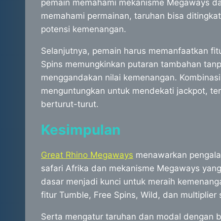
pemain memahami mekanisme Megaways dan po
memahami permainan, taruhan bisa ditingka
potensi kemenangan.
Selanjutnya, pemain harus memanfaatkan fitu
Spins memungkinkan putaran tambahan tanp
menggandakan nilai kemenangan. Kombinasi ke
menguntungkan untuk mendekati jackpot, teru
berturut-turut.
Kesimpulan
Great Rhino Megaways
menawarkan pengala
safari Afrika dan mekanisme Megaways yang f
dasar menjadi kunci untuk meraih kemenang
fitur Tumble, Free Spins, Wild, dan multiplier 
Serta mengatur taruhan dan modal dengan b