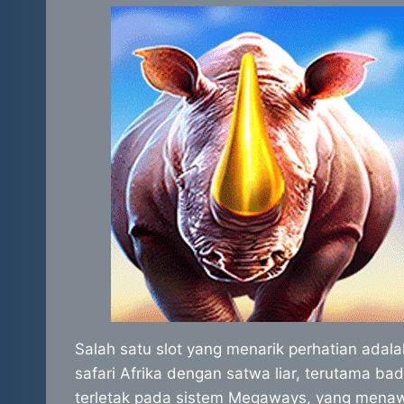
Salah satu slot yang menarik perhatian ad
safari Afrika dengan satwa liar, terutama ba
terletak pada sistem Megaways, yang menawa