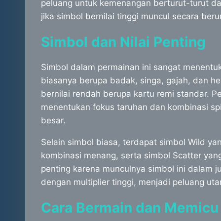
peluang untuk kemenangan berturut-turut da
jika simbol bernilai tinggi muncul secara beru
Simbol dan Nilai Penting
Simbol dalam permainan ini sangat menentukan
biasanya berupa badak, singa, gajah, dan h
bernilai rendah berupa kartu remi standar.
menentukan fokus taruhan dan kombinasi sp
besar.
Selain simbol biasa, terdapat simbol Wild y
kombinasi menang, serta simbol Scatter yan
penting karena munculnya simbol ini dalam 
dengan multiplier tinggi, menjadi peluang ut
Cara Bermain dan Memicu