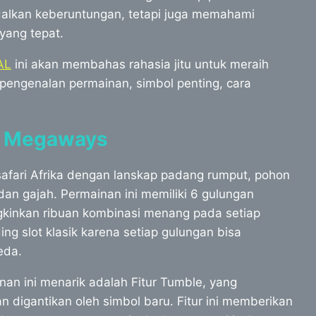
dalkan keberuntungan, tetapi juga memahami
 yang tepat.
AL
ini akan membahas rahasia jitu untuk meraih
 pengenalan permainan, simbol penting, cara
no Megaways
fari Afrika dengan lanskap padang rumput, pohon
 dan gajah. Permainan ini memiliki 6 gulungan
nkan ribuan kombinasi menang pada setiap
ding slot klasik karena setiap gulungan bisa
eda.
an ini menarik adalah Fitur Tumble, yang
digantikan oleh simbol baru. Fitur ini memberikan