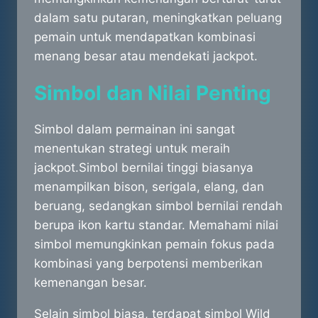
dalam satu putaran, meningkatkan peluang
pemain untuk mendapatkan kombinasi
menang besar atau mendekati jackpot.
Simbol dan Nilai Penting
Simbol dalam permainan ini sangat
menentukan strategi untuk meraih
jackpot.Simbol bernilai tinggi biasanya
menampilkan bison, serigala, elang, dan
beruang, sedangkan simbol bernilai rendah
berupa ikon kartu standar. Memahami nilai
simbol memungkinkan pemain fokus pada
kombinasi yang berpotensi memberikan
kemenangan besar.
Selain simbol biasa, terdapat simbol Wild