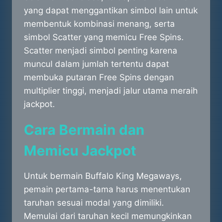
yang dapat menggantikan simbol lain untuk
membentuk kombinasi menang, serta
simbol Scatter yang memicu Free Spins.
Scatter menjadi simbol penting karena
muncul dalam jumlah tertentu dapat
membuka putaran Free Spins dengan
multiplier tinggi, menjadi jalur utama meraih
jackpot.
Cara Bermain dan
Memicu Jackpot
Untuk bermain Buffalo King Megaways,
pemain pertama-tama harus menentukan
taruhan sesuai modal yang dimiliki.
Memulai dari taruhan kecil memungkinkan