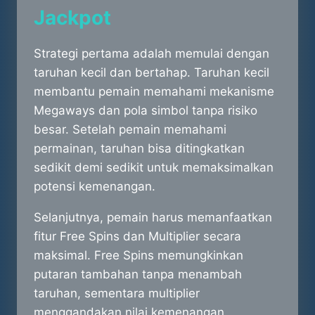
Jackpot
Strategi pertama adalah memulai dengan
taruhan kecil dan bertahap. Taruhan kecil
membantu pemain memahami mekanisme
Megaways dan pola simbol tanpa risiko
besar. Setelah pemain memahami
permainan, taruhan bisa ditingkatkan
sedikit demi sedikit untuk memaksimalkan
potensi kemenangan.
Selanjutnya, pemain harus memanfaatkan
fitur Free Spins dan Multiplier secara
maksimal. Free Spins memungkinkan
putaran tambahan tanpa menambah
taruhan, sementara multiplier
menggandakan nilai kemenangan.