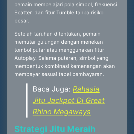
pemain mempelajari pola simbol, frekuensi
Scatter, dan fitur Tumble tanpa risiko
besar.
Setelah taruhan ditentukan, pemain
memutar gulungan dengan menekan
tombol putar atau menggunakan fitur
Autoplay. Selama putaran, simbol yang
membentuk kombinasi kemenangan akan
membayar sesuai tabel pembayaran.
Baca Juga:
Rahasia
Jitu Jackpot Di Great
Rhino Megaways
Strategi Jitu Meraih