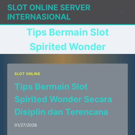
Skip
SLOT ONLINE SERVER
to
INTERNASIONAL
content
Tips Bermain Slot
Spirited Wonder
SLOT ONLINE
Tips Bermain Slot
Spirited Wonder Secara
Disiplin dan Terencana
01/27/2026