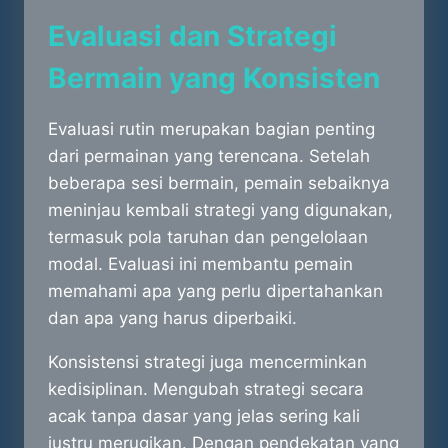
Evaluasi dan Strategi
Bermain yang Konsisten
Evaluasi rutin merupakan bagian penting
dari permainan yang terencana. Setelah
beberapa sesi bermain, pemain sebaiknya
meninjau kembali strategi yang digunakan,
termasuk pola taruhan dan pengelolaan
modal. Evaluasi ini membantu pemain
memahami apa yang perlu dipertahankan
dan apa yang harus diperbaiki.
Konsistensi strategi juga mencerminkan
kedisiplinan. Mengubah strategi secara
acak tanpa dasar yang jelas sering kali
justru merugikan. Dengan pendekatan yang