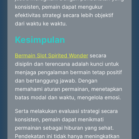
konsisten, pemain dapat mengukur
efektivitas strategi secara lebih objektif
dari waktu ke waktu.
Kesimpulan
Bermain Slot Spirited Wonder
secara
disiplin dan terencana adalah kunci untuk
menjaga pengalaman bermain tetap positif
dan bertanggung jawab. Dengan
memahami aturan permainan, menetapkan
batas modal dan waktu, mengelola emosi.
Serta melakukan evaluasi strategi secara
konsisten, pemain dapat menikmati
permainan sebagai hiburan yang sehat.
Pendekatan ini tidak hanya meningkatkan