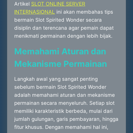
Artikel
SLOT ONLINE SERVER
INTERNASIONAL
ini akan membahas tips
bermain Slot Spirited Wonder secara
disiplin dan terencana agar pemain dapat
menikmati permainan dengan lebih bijak.
Memahami Aturan dan
Mekanisme Permainan
Langkah awal yang sangat penting
sebelum bermain Slot Spirited Wonder
adalah memahami aturan dan mekanisme
permainan secara menyeluruh. Setiap slot
memiliki karakteristik berbeda, mulai dari
jumlah gulungan, garis pembayaran, hingga
fitur khusus. Dengan memahami hal ini,