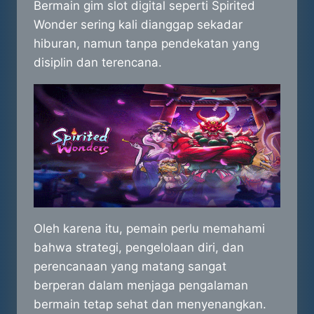
Bermain gim slot digital seperti Spirited
Wonder sering kali dianggap sekadar
hiburan, namun tanpa pendekatan yang
disiplin dan terencana.
Oleh karena itu, pemain perlu memahami
bahwa strategi, pengelolaan diri, dan
perencanaan yang matang sangat
berperan dalam menjaga pengalaman
bermain tetap sehat dan menyenangkan.