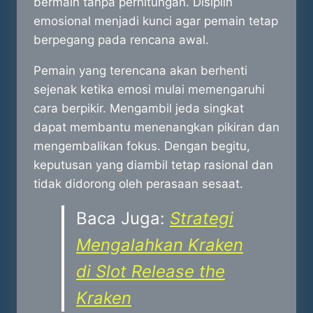
bermain tanpa perhitungan. Disiplin
emosional menjadi kunci agar pemain tetap
berpegang pada rencana awal.
Pemain yang terencana akan berhenti
sejenak ketika emosi mulai memengaruhi
cara berpikir. Mengambil jeda singkat
dapat membantu menenangkan pikiran dan
mengembalikan fokus. Dengan begitu,
keputusan yang diambil tetap rasional dan
tidak didorong oleh perasaan sesaat.
Baca Juga:
Strategi
Mengalahkan Kraken
di Slot Release the
Kraken