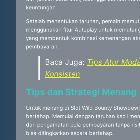
keuntungan.
Setelah menentukan taruhan, pemain memut
menggunakan fitur Autoplay untuk memutar g
yang membentuk kombinasi kemenangan aka
pembayaran.
Baca Juga:
Tips Atur Moda
Konsisten
Tips dan Strategi Menang
Untuk menang di Slot Wild Bounty Showdow
bertahap. Memulai dengan taruhan kecil 
dan pengamatan pola pembayaran tanpa risi
bisa ditingkatkan secara bertahap.