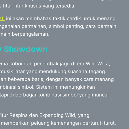
fitur-fitur khusus yang tersedia.
AL
ini akan membahas taktik cerdik untuk menang
ngenalan permainan, simbol penting, cara bermain,
emain berpengalaman.
ty Showdown
ma koboi dan penembak jago di era Wild West,
n musik latar yang mendukung suasana tegang.
 dan beberapa baris, dengan banyak cara menang
inasi simbol. Sistem ini memungkinkan
etapi di berbagai kombinasi simbol yang muncul
fitur Respins dan Expanding Wild, yang
memberikan peluang kemenangan berturut-turut.