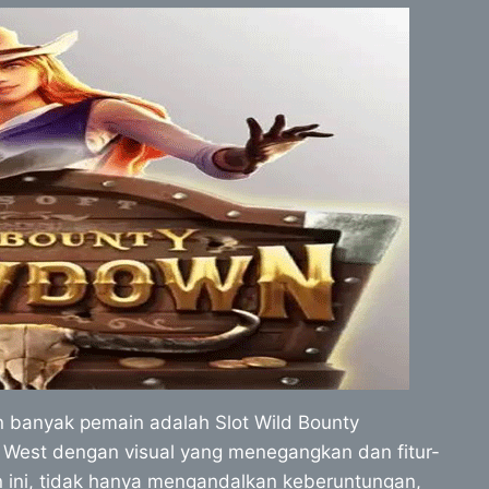
n banyak pemain adalah Slot Wild Bounty
West dengan visual yang menegangkan dan fitur-
n ini, tidak hanya mengandalkan keberuntungan,