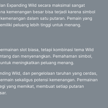
 dan Expanding Wild secara maksimal sangat
mana kemenangan besar bisa terjadi karena simbol
kemenangan dalam satu putaran. Pemain yang
emiliki peluang lebih tinggi untuk menang.
rmainan slot biasa, tetapi kombinasi tema Wild
ntang dan menyenangkan. Pemahaman simbol,
ma untuk meningkatkan peluang menang.
nding Wild, dan pengelolaan taruhan yang cerdas,
rmain sekaligus potensi kemenangan. Permainan
tegi yang memikat, membuat setiap putaran
sar.