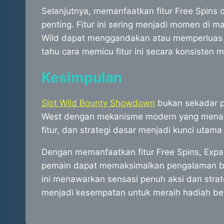
Selanjutnya, memanfaatkan fitur Free Spins
penting. Fitur ini sering menjadi momen di 
Wild dapat menggandakan atau memperluas 
tahu cara memicu fitur ini secara konsisten m
Kesimpulan
Slot Wild Bounty Showdown
bukan sekadar pe
West dengan mekanisme modern yang mena
fitur, dan strategi dasar menjadi kunci uta
Dengan memanfaatkan fitur Free Spins, Expa
pemain dapat memaksimalkan pengalaman be
ini menawarkan sensasi penuh aksi dan stra
menjadi kesempatan untuk meraih hadiah be