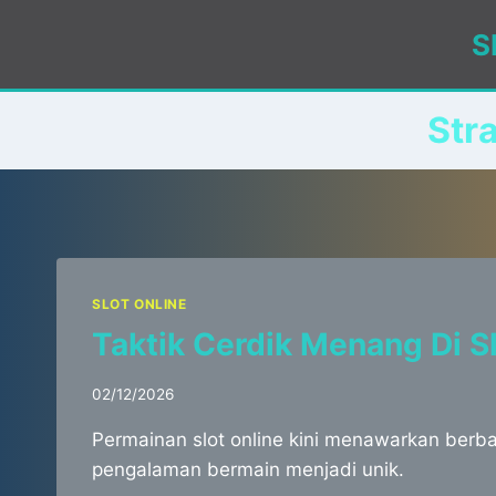
Skip
S
to
content
Str
SLOT ONLINE
Taktik Cerdik Menang Di 
02/12/2026
Permainan slot online kini menawarkan ber
pengalaman bermain menjadi unik.