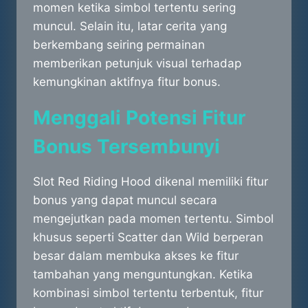
momen ketika simbol tertentu sering
muncul. Selain itu, latar cerita yang
berkembang seiring permainan
memberikan petunjuk visual terhadap
kemungkinan aktifnya fitur bonus.
Menggali Potensi Fitur
Bonus Tersembunyi
Slot Red Riding Hood dikenal memiliki fitur
bonus yang dapat muncul secara
mengejutkan pada momen tertentu. Simbol
khusus seperti Scatter dan Wild berperan
besar dalam membuka akses ke fitur
tambahan yang menguntungkan. Ketika
kombinasi simbol tertentu terbentuk, fitur