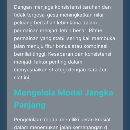
Dengan menjaga konsistensi taruhan dan
tidak tergesa-gesa meningkatkan nilai,
peluang bertahan lebih lama dalam
permainan menjadi lebih besar. Ritme
permainan yang stabil sering kali membuka
jalan menuju fitur bonus atau kombinasi
bernilai tinggi. Kesabaran dan konsistensi
menjadi faktor penting dalam
menyesuaikan strategi dengan karakter
slot ini.
Mengelola Modal Jangka
Panjang
Pengelolaan modal memiliki peran krusial
dalam menemukan jalan kemenangan di