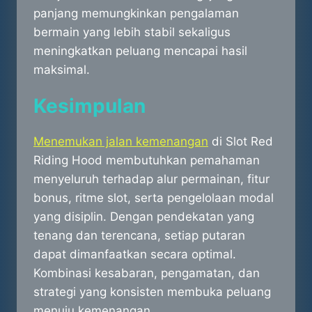
panjang memungkinkan pengalaman
bermain yang lebih stabil sekaligus
meningkatkan peluang mencapai hasil
maksimal.
Kesimpulan
Menemukan jalan kemenangan
di Slot Red
Riding Hood membutuhkan pemahaman
menyeluruh terhadap alur permainan, fitur
bonus, ritme slot, serta pengelolaan modal
yang disiplin. Dengan pendekatan yang
tenang dan terencana, setiap putaran
dapat dimanfaatkan secara optimal.
Kombinasi kesabaran, pengamatan, dan
strategi yang konsisten membuka peluang
menuju kemenangan.