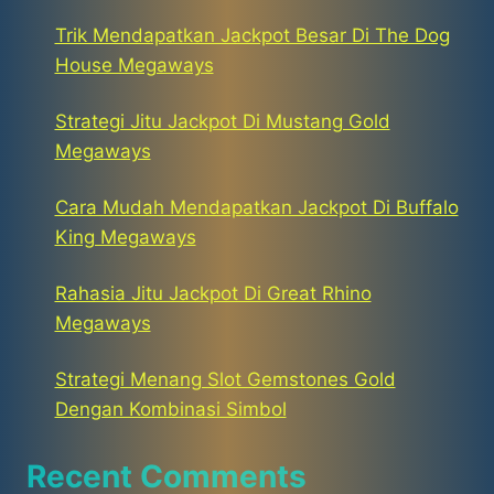
Trik Mendapatkan Jackpot Besar Di The Dog
House Megaways
Strategi Jitu Jackpot Di Mustang Gold
Megaways
Cara Mudah Mendapatkan Jackpot Di Buffalo
King Megaways
Rahasia Jitu Jackpot Di Great Rhino
Megaways
Strategi Menang Slot Gemstones Gold
Dengan Kombinasi Simbol
Recent Comments