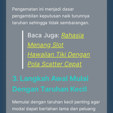
Pengamatan ini menjadi dasar
pengambilan keputusan naik turunnya
taruhan sehingga tidak sembarangan.
Baca Juga:
Rahasia
Menang Slot
Hawaiian Tiki Dengan
Pola Scatter Cepat
3. Langkah Awal Mulai
Dengan Taruhan Kecil
Memulai dengan taruhan kecil penting agar
modal dapat bertahan lama dan peluang