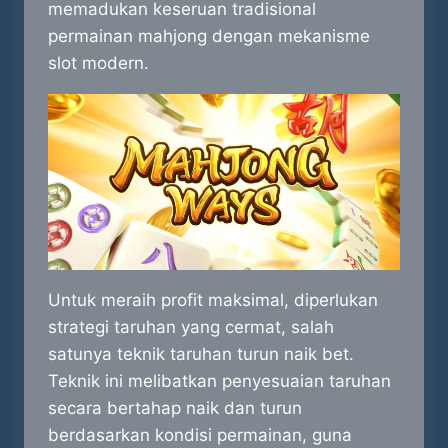
memadukan keseruan tradisional
permainan mahjong dengan mekanisme
slot modern.
Untuk meraih profit maksimal, diperlukan
strategi taruhan yang cermat, salah
satunya teknik taruhan turun naik bet.
Teknik ini melibatkan penyesuaian taruhan
secara bertahap naik dan turun
berdasarkan kondisi permainan, guna