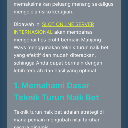
memaksimalkan peluang menang sekaligus
mengelola risiko kerugian.
Dibawah ini
SLOT ONLINE SERVER
INTERNASIONAL
akan membahas
mengenai tips profit bermain Mahjong
Ways menggunakan teknik turun naik bet
yang efektif dan mudah diterapkan,
sehingga Anda dapat bermain dengan
lebih terarah dan hasil yang optimal.
1. Memahami Dasar
Teknik Turun Naik Bet
Teknik turun naik bet adalah strategi di
mana pemain mengubah nilai taruhan
secara dinamis.