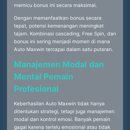
memicu bonus ini secara maksimal.
Dengan memanfaatkan bonus secara
tepat, potensi kemenangan meningkat
tajam. Kombinasi cascading, Free Spin, dan
bonus ini sering menjadi momen di mana
Auto Maxwin tercapai dalam satu putaran.
Manajemen Modal dan
Mental Pemain
Profesional
Keberhasilan Auto Maxwin tidak hanya
ditentukan strategi, tetapi juga manajemen
modal dan kontrol emosi. Banyak pemain
gagal karena terlalu emosional atau tidak