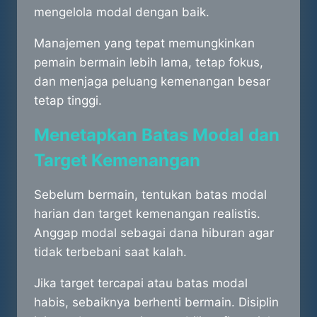
mengelola modal dengan baik.
Manajemen yang tepat memungkinkan
pemain bermain lebih lama, tetap fokus,
dan menjaga peluang kemenangan besar
tetap tinggi.
Menetapkan Batas Modal dan
Target Kemenangan
Sebelum bermain, tentukan batas modal
harian dan target kemenangan realistis.
Anggap modal sebagai dana hiburan agar
tidak terbebani saat kalah.
Jika target tercapai atau batas modal
habis, sebaiknya berhenti bermain. Disiplin