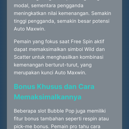
modal, sementara pengganda
meningkatkan nilai kemenangan. Semakin
tinggi pengganda, semakin besar potensi
Auto Maxwin.
Pemain yang fokus saat Free Spin aktif
dapat memaksimalkan simbol Wild dan
Scatter untuk menghasilkan kombinasi
kemenangan berturut-turut, yang
merupakan kunci Auto Maxwin.
Bonus Khusus dan Cara
Memaksimalkannya
Beberapa slot Bubble Pop juga memiliki
fitur bonus tambahan seperti respin atau
pick-me bonus. Pemain pro tahu cara