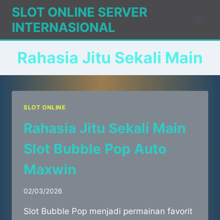
Skip
SLOT ONLINE SERVER
to
INTERNASIONAL
content
Rahasia Jitu Sekali Main
SLOT ONLINE
Rahasia Jitu Sekali Main
Slot Bubble Pop Auto
Maxwin
02/03/2026
Slot Bubble Pop menjadi permainan favorit