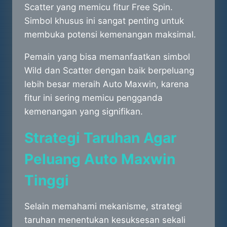
Scatter yang memicu fitur Free Spin.
Simbol khusus ini sangat penting untuk
membuka potensi kemenangan maksimal.
Pemain yang bisa memanfaatkan simbol
Wild dan Scatter dengan baik berpeluang
lebih besar meraih Auto Maxwin, karena
fitur ini sering memicu pengganda
kemenangan yang signifikan.
Strategi Taruhan Agar
Peluang Auto Maxwin
Tinggi
Selain memahami mekanisme, strategi
taruhan menentukan kesuksesan sekali