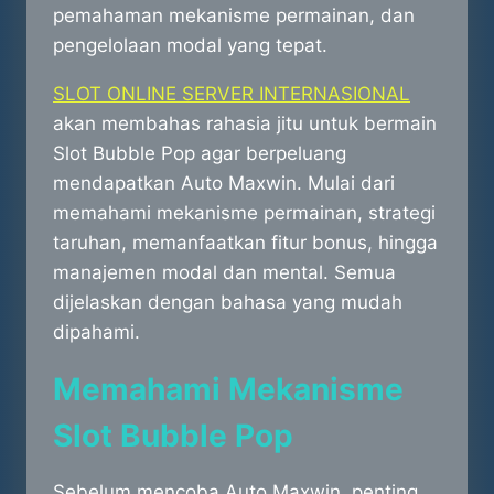
pemahaman mekanisme permainan, dan
pengelolaan modal yang tepat.
SLOT ONLINE SERVER INTERNASIONAL
akan membahas rahasia jitu untuk bermain
Slot Bubble Pop agar berpeluang
mendapatkan Auto Maxwin. Mulai dari
memahami mekanisme permainan, strategi
taruhan, memanfaatkan fitur bonus, hingga
manajemen modal dan mental. Semua
dijelaskan dengan bahasa yang mudah
dipahami.
Memahami Mekanisme
Slot Bubble Pop
Sebelum mencoba Auto Maxwin, penting