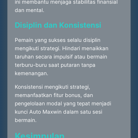
ini membantu menjaga stabilitas finansial
dan mental.
Disiplin dan Konsistensi
Pemain yang sukses selalu disiplin
mengikuti strategi. Hindari menaikkan
taruhan secara impulsif atau bermain
terburu-buru saat putaran tanpa
kemenangan.
Konsistensi mengikuti strategi,
memanfaatkan fitur bonus, dan
pengelolaan modal yang tepat menjadi
kunci Auto Maxwin dalam satu sesi
bermain.
Kesimpulan