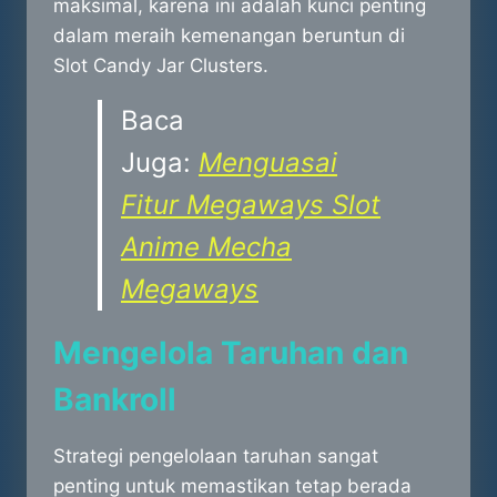
maksimal, karena ini adalah kunci penting
dalam meraih kemenangan beruntun di
Slot Candy Jar Clusters.
Baca
Juga:
Menguasai
Fitur Megaways Slot
Anime Mecha
Megaways
Mengelola Taruhan dan
Bankroll
Strategi pengelolaan taruhan sangat
penting untuk memastikan tetap berada