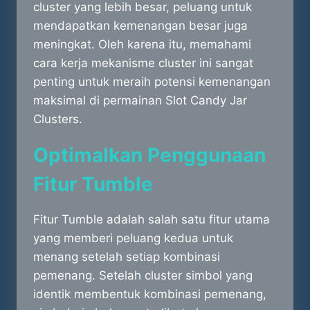
cluster yang lebih besar, peluang untuk
mendapatkan kemenangan besar juga
meningkat. Oleh karena itu, memahami
cara kerja mekanisme cluster ini sangat
penting untuk meraih potensi kemenangan
maksimal di permainan Slot Candy Jar
Clusters.
Optimalkan Penggunaan
Fitur Tumble
Fitur Tumble adalah salah satu fitur utama
yang memberi peluang kedua untuk
menang setelah setiap kombinasi
pemenang. Setelah cluster simbol yang
identik membentuk kombinasi pemenang,