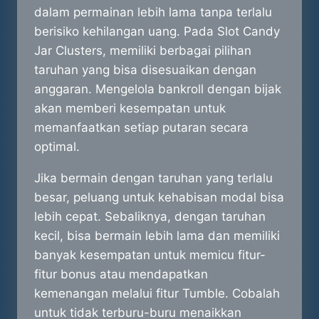
dalam permainan lebih lama tanpa terlalu
berisiko kehilangan uang. Pada Slot Candy
Jar Clusters, memiliki berbagai pilihan
taruhan yang bisa disesuaikan dengan
anggaran. Mengelola bankroll dengan bijak
akan memberi kesempatan untuk
memanfaatkan setiap putaran secara
optimal.
Jika bermain dengan taruhan yang terlalu
besar, peluang untuk kehabisan modal bisa
lebih cepat. Sebaliknya, dengan taruhan
kecil, bisa bermain lebih lama dan memiliki
banyak kesempatan untuk memicu fitur-
fitur bonus atau mendapatkan
kemenangan melalui fitur Tumble. Cobalah
untuk tidak terburu-buru menaikkan