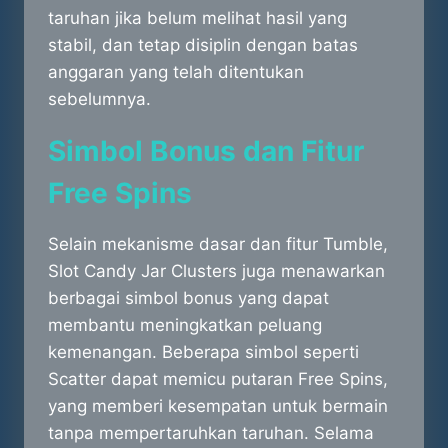
taruhan jika belum melihat hasil yang
stabil, dan tetap disiplin dengan batas
anggaran yang telah ditentukan
sebelumnya.
Simbol Bonus dan Fitur
Free Spins
Selain mekanisme dasar dan fitur Tumble,
Slot Candy Jar Clusters juga menawarkan
berbagai simbol bonus yang dapat
membantu meningkatkan peluang
kemenangan. Beberapa simbol seperti
Scatter dapat memicu putaran Free Spins,
yang memberi kesempatan untuk bermain
tanpa mempertaruhkan taruhan. Selama