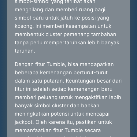
simbol-simbol yang terlibat akan
menghilang dan memberi ruang bagi
simbol baru untuk jatuh ke posisi yang
kosong. Ini memberi kesempatan untuk
membentuk cluster pemenang tambahan
tanpa perlu mempertaruhkan lebih banyak
taruhan.
Dengan fitur Tumble, bisa mendapatkan
beberapa kemenangan berturut-turut
dalam satu putaran. Keuntungan besar dari
fitur ini adalah setiap kemenangan baru
memberi peluang untuk mengaktifkan lebih
banyak simbol cluster dan bahkan
meningkatkan potensi untuk mencapai
jackpot. Oleh karena itu, pastikan untuk
memanfaatkan fitur Tumble secara