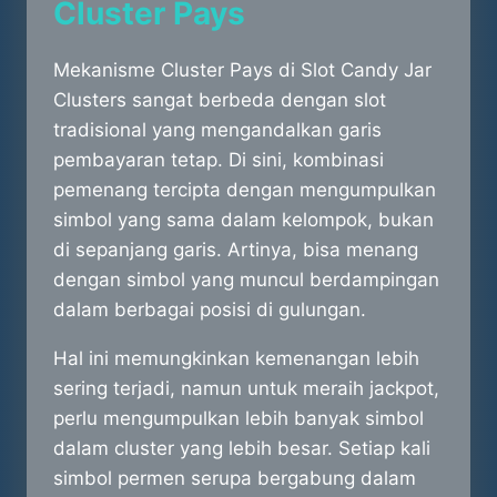
Cluster Pays
Mekanisme Cluster Pays di Slot Candy Jar
Clusters sangat berbeda dengan slot
tradisional yang mengandalkan garis
pembayaran tetap. Di sini, kombinasi
pemenang tercipta dengan mengumpulkan
simbol yang sama dalam kelompok, bukan
di sepanjang garis. Artinya, bisa menang
dengan simbol yang muncul berdampingan
dalam berbagai posisi di gulungan.
Hal ini memungkinkan kemenangan lebih
sering terjadi, namun untuk meraih jackpot,
perlu mengumpulkan lebih banyak simbol
dalam cluster yang lebih besar. Setiap kali
simbol permen serupa bergabung dalam