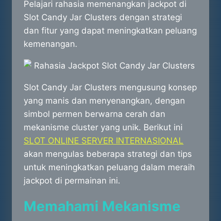
Pelajari rahasia memenangkan jackpot di
Slot Candy Jar Clusters dengan strategi
dan fitur yang dapat meningkatkan peluang
kemenangan.
Slot Candy Jar Clusters mengusung konsep
yang manis dan menyenangkan, dengan
simbol permen berwarna cerah dan
mekanisme cluster yang unik. Berikut ini
SLOT ONLINE SERVER INTERNASIONAL
akan mengulas beberapa strategi dan tips
untuk meningkatkan peluang dalam meraih
jackpot di permainan ini.
Memahami Mekanisme