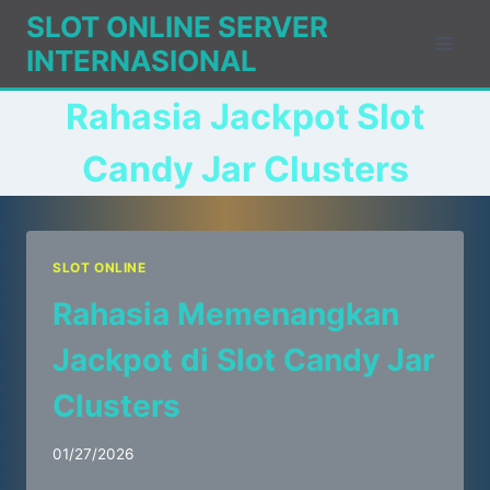
Skip
SLOT ONLINE SERVER
to
INTERNASIONAL
content
Rahasia Jackpot Slot
Candy Jar Clusters
SLOT ONLINE
Rahasia Memenangkan
Jackpot di Slot Candy Jar
Clusters
01/27/2026