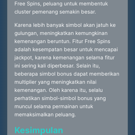
Free Spins, peluang untuk membentuk
cluster pemenang semakin besar.
Karena lebih banyak simbol akan jatuh ke
gulungan, meningkatkan kemungkinan
kemenangan beruntun. Fitur Free Spins
adalah kesempatan besar untuk mencapai
jackpot, karena kemenangan selama fitur
ini sering kali diperbesar. Selain itu,
beberapa simbol bonus dapat memberikan
multiplier yang meningkatkan nilai
kemenangan. Oleh karena itu, selalu
perhatikan simbol-simbol bonus yang
muncul selama permainan untuk
memaksimalkan peluang.
Kesimpulan