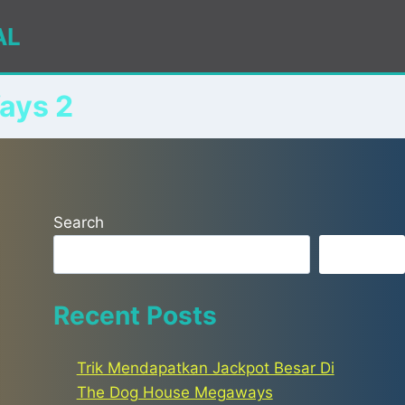
AL
ays 2
Search
Search
Recent Posts
Trik Mendapatkan Jackpot Besar Di
The Dog House Megaways