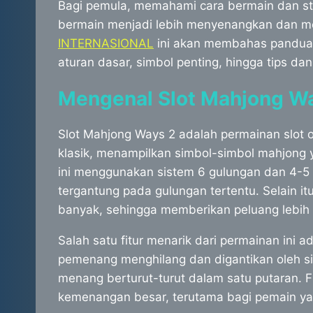
Bagi pemula, memahami cara bermain dan st
bermain menjadi lebih menyenangkan dan m
INTERNASIONAL
ini akan membahas panduan 
aturan dasar, simbol penting, hingga tips d
Mengenal Slot Mahjong W
Slot Mahjong Ways 2 adalah permainan slot
klasik, menampilkan simbol-simbol mahjong
ini menggunakan sistem 6 gulungan dan 4-5 b
tergantung pada gulungan tertentu. Selain i
banyak, sehingga memberikan peluang lebi
Salah satu fitur menarik dari permainan ini 
pemenang menghilang dan digantikan oleh s
menang berturut-turut dalam satu putaran. 
kemenangan besar, terutama bagi pemain y