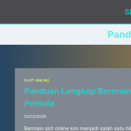
Skip
S
to
content
Pand
SLOT ONLINE
Panduan Lengkap Bermain
Pemula
02/12/2026
Bermain slot online kini menjadi salah satu 