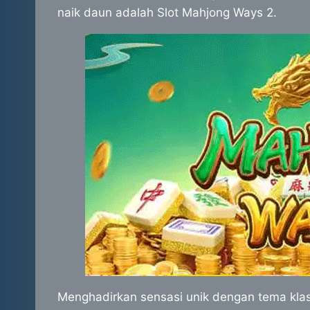
naik daun adalah Slot Mahjong Ways 2.
Menghadirkan sensasi unik dengan tema kla