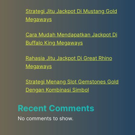
Strategi Jitu Jackpot Di Mustang Gold
Megaways
Cara Mudah Mendapatkan Jackpot Di
Buffalo King Megaways
Rahasia Jitu Jackpot Di Great Rhino
Megaways
Strategi Menang Slot Gemstones Gold
Dengan Kombinasi Simbol
Recent Comments
No comments to show.