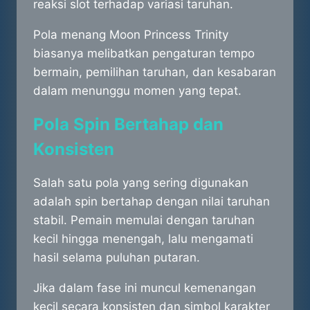
reaksi slot terhadap variasi taruhan.
Pola menang Moon Princess Trinity
biasanya melibatkan pengaturan tempo
bermain, pemilihan taruhan, dan kesabaran
dalam menunggu momen yang tepat.
Pola Spin Bertahap dan
Konsisten
Salah satu pola yang sering digunakan
adalah spin bertahap dengan nilai taruhan
stabil. Pemain memulai dengan taruhan
kecil hingga menengah, lalu mengamati
hasil selama puluhan putaran.
Jika dalam fase ini muncul kemenangan
kecil secara konsisten dan simbol karakter