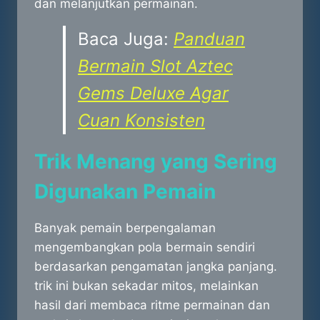
dan melanjutkan permainan.
Baca Juga:
Panduan
Bermain Slot Aztec
Gems Deluxe Agar
Cuan Konsisten
Trik Menang yang Sering
Digunakan Pemain
Banyak pemain berpengalaman
mengembangkan pola bermain sendiri
berdasarkan pengamatan jangka panjang.
trik ini bukan sekadar mitos, melainkan
hasil dari membaca ritme permainan dan