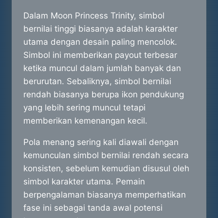
Dalam Moon Princess Trinity, simbol
bernilai tinggi biasanya adalah karakter
utama dengan desain paling mencolok.
Simbol ini memberikan payout terbesar
ketika muncul dalam jumlah banyak dan
berurutan. Sebaliknya, simbol bernilai
rendah biasanya berupa ikon pendukung
yang lebih sering muncul tetapi
memberikan kemenangan kecil.
Pola menang sering kali diawali dengan
kemunculan simbol bernilai rendah secara
konsisten, sebelum kemudian disusul oleh
simbol karakter utama. Pemain
berpengalaman biasanya memperhatikan
fase ini sebagai tanda awal potensi