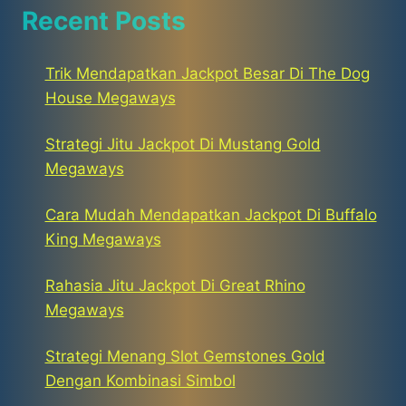
Recent Posts
Trik Mendapatkan Jackpot Besar Di The Dog
House Megaways
Strategi Jitu Jackpot Di Mustang Gold
Megaways
Cara Mudah Mendapatkan Jackpot Di Buffalo
King Megaways
Rahasia Jitu Jackpot Di Great Rhino
Megaways
Strategi Menang Slot Gemstones Gold
Dengan Kombinasi Simbol