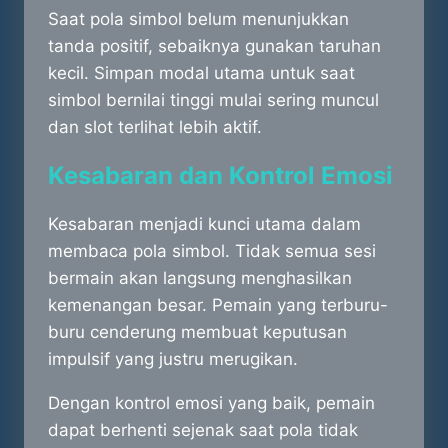
Saat pola simbol belum menunjukkan
tanda positif, sebaiknya gunakan taruhan
kecil. Simpan modal utama untuk saat
simbol bernilai tinggi mulai sering muncul
dan slot terlihat lebih aktif.
Kesabaran dan Kontrol Emosi
Kesabaran menjadi kunci utama dalam
membaca pola simbol. Tidak semua sesi
bermain akan langsung menghasilkan
kemenangan besar. Pemain yang terburu-
buru cenderung membuat keputusan
impulsif yang justru merugikan.
Dengan kontrol emosi yang baik, pemain
dapat berhenti sejenak saat pola tidak