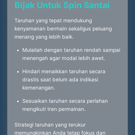
Bijak Untuk Spin Santai
Taruhan yang tepat mendukung
kenyamanan bermain sekaligus peluang
menang yang lebih baik.
Mulailah dengan taruhan rendah sampai
menengah agar modal lebih awet.
Hindari menaikkan taruhan secara
drastis saat belum ada indikasi
kemenangan.
Sesuaikan taruhan secara perlahan
mengikuti tren permainan.
Strategi taruhan yang terukur
memungkinkan Anda tetap fokus dan