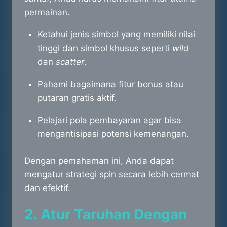
permainan.
Ketahui jenis simbol yang memiliki nilai
tinggi dan simbol khusus seperti
wild
dan
scatter
.
Pahami bagaimana fitur bonus atau
putaran gratis aktif.
Pelajari pola pembayaran agar bisa
mengantisipasi potensi kemenangan.
Dengan pemahaman ini, Anda dapat
mengatur strategi spin secara lebih cermat
dan efektif.
2. Atur Taruhan Dengan