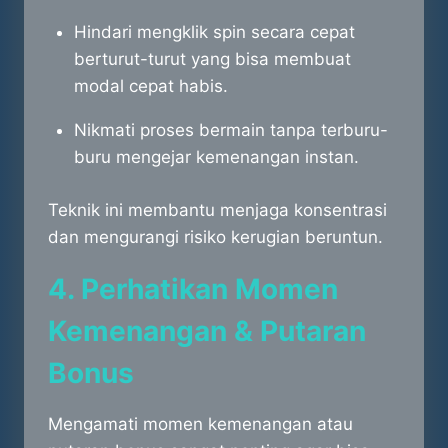
Hindari mengklik spin secara cepat
berturut-turut yang bisa membuat
modal cepat habis.
Nikmati proses bermain tanpa terburu-
buru mengejar kemenangan instan.
Teknik ini membantu menjaga konsentrasi
dan mengurangi risiko kerugian beruntun.
4. Perhatikan Momen
Kemenangan & Putaran
Bonus
Mengamati momen kemenangan atau