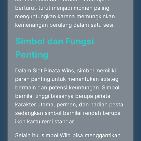
berturut-turut menjadi momen paling
menguntungkan karena memungkinkan
kemenangan berulang dalam satu sesi.
Simbol dan Fungsi
Penting
Dalam Slot Pinata Wins, simbol memiliki
peran penting untuk menentukan strategi
bermain dan potensi keuntungan. Simbol
bernilai tinggi biasanya berupa piñata
karakter utama, permen, dan hadiah pesta,
sedangkan simbol bernilai rendah berupa
ikon kartu remi standar.
Selain itu, simbol Wild bisa menggantikan