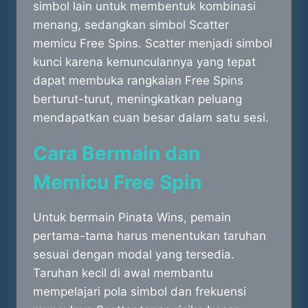
simbol lain untuk membentuk kombinasi
menang, sedangkan simbol Scatter
memicu Free Spins. Scatter menjadi simbol
kunci karena kemunculannya yang tepat
dapat membuka rangkaian Free Spins
berturut-turut, meningkatkan peluang
mendapatkan cuan besar dalam satu sesi.
Cara Bermain dan
Memicu Free Spin
Untuk bermain Pinata Wins, pemain
pertama-tama harus menentukan taruhan
sesuai dengan modal yang tersedia.
Taruhan kecil di awal membantu
mempelajari pola simbol dan frekuensi