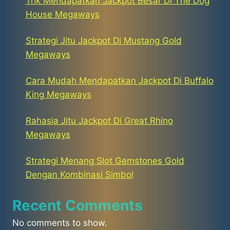
Trik Mendapatkan Jackpot Besar Di The Dog
House Megaways
Strategi Jitu Jackpot Di Mustang Gold
Megaways
Cara Mudah Mendapatkan Jackpot Di Buffalo
King Megaways
Rahasia Jitu Jackpot Di Great Rhino
Megaways
Strategi Menang Slot Gemstones Gold
Dengan Kombinasi Simbol
Recent Comments
No comments to show.