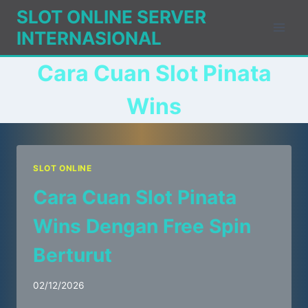
Skip
SLOT ONLINE SERVER
to
INTERNASIONAL
content
Cara Cuan Slot Pinata
Wins
SLOT ONLINE
Cara Cuan Slot Pinata
Wins Dengan Free Spin
Berturut
02/12/2026