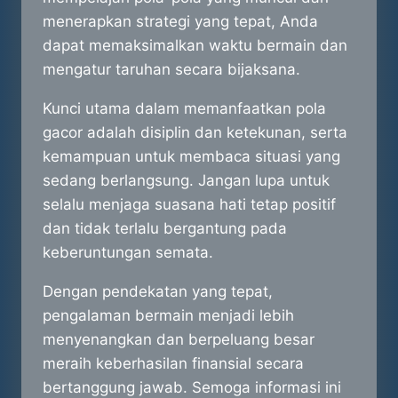
menerapkan strategi yang tepat, Anda
dapat memaksimalkan waktu bermain dan
mengatur taruhan secara bijaksana.
Kunci utama dalam memanfaatkan pola
gacor adalah disiplin dan ketekunan, serta
kemampuan untuk membaca situasi yang
sedang berlangsung. Jangan lupa untuk
selalu menjaga suasana hati tetap positif
dan tidak terlalu bergantung pada
keberuntungan semata.
Dengan pendekatan yang tepat,
pengalaman bermain menjadi lebih
menyenangkan dan berpeluang besar
meraih keberhasilan finansial secara
bertanggung jawab. Semoga informasi ini