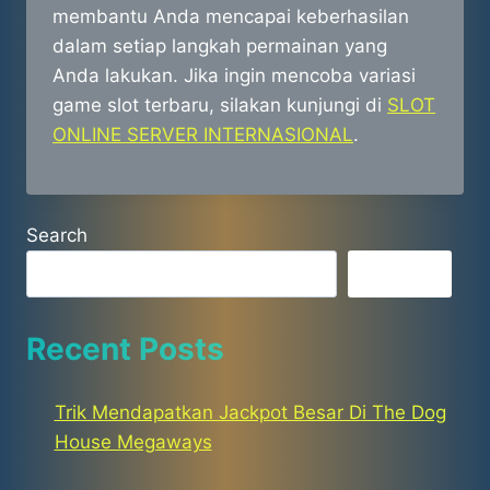
membantu Anda mencapai keberhasilan
dalam setiap langkah permainan yang
Anda lakukan. Jika ingin mencoba variasi
game slot terbaru, silakan kunjungi di
SLOT
ONLINE SERVER INTERNASIONAL
.
Search
Search
Recent Posts
Trik Mendapatkan Jackpot Besar Di The Dog
House Megaways