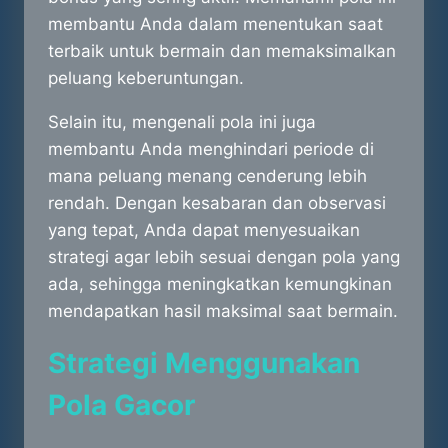
membantu Anda dalam menentukan saat
terbaik untuk bermain dan memaksimalkan
peluang keberuntungan.
Selain itu, mengenali pola ini juga
membantu Anda menghindari periode di
mana peluang menang cenderung lebih
rendah. Dengan kesabaran dan observasi
yang tepat, Anda dapat menyesuaikan
strategi agar lebih sesuai dengan pola yang
ada, sehingga meningkatkan kemungkinan
mendapatkan hasil maksimal saat bermain.
Strategi Menggunakan
Pola Gacor