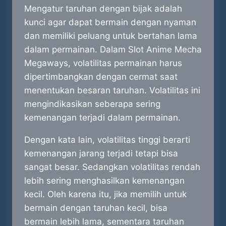
Mengatur taruhan dengan bijak adalah
kunci agar dapat bermain dengan nyaman
dan memiliki peluang untuk bertahan lama
dalam permainan. Dalam Slot Anime Mecha
Megaways, volatilitas permainan harus
dipertimbangkan dengan cermat saat
menentukan besaran taruhan. Volatilitas ini
mengindikasikan seberapa sering
kemenangan terjadi dalam permainan.
Dengan kata lain, volatilitas tinggi berarti
kemenangan jarang terjadi tetapi bisa
sangat besar. Sedangkan volatilitas rendah
lebih sering menghasilkan kemenangan
kecil. Oleh karena itu, jika memilih untuk
bermain dengan taruhan kecil, bisa
bermain lebih lama, sementara taruhan